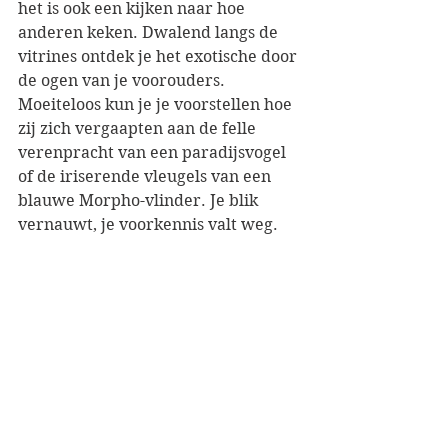
het is ook een kijken naar hoe 
anderen keken. Dwalend langs de 
vitrines ontdek je het exotische door 
de ogen van je voorouders. 
Moeiteloos kun je je voorstellen hoe 
zij zich vergaapten aan de felle 
verenpracht van een paradijsvogel 
of de iriserende vleugels van een 
blauwe Morpho-vlinder. Je blik 
vernauwt, je voorkennis valt weg. 
Plotseling kijk je naar pinguïns en 
pijlstaartroggen alsof je ze nog nooit 
eerder gezien hebt. 
 Zo blader je door het boek van de 
schepping met de ogen van een 
kind. Met je vinger langs het glas sla 
je pagina na pagina om. Buiten 
trekken de wolken weg. Je kijkt op – 
het regent niet meer. Door 