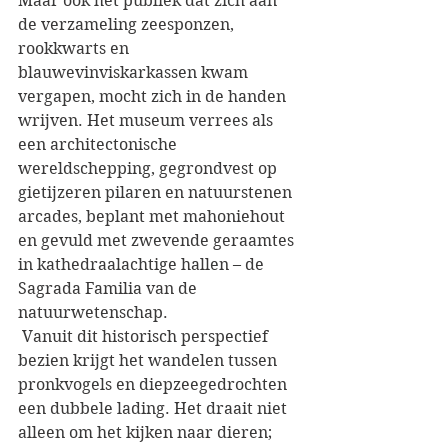
Maar ook het publiek dat zich aan 
de verzameling zeesponzen, 
rookkwarts en 
blauwevinviskarkassen kwam 
vergapen, mocht zich in de handen 
wrijven. Het museum verrees als 
een architectonische 
wereldschepping, gegrondvest op 
gietijzeren pilaren en natuurstenen 
arcades, beplant met mahoniehout 
en gevuld met zwevende geraamtes 
in kathedraalachtige hallen – de 
Sagrada Familia van de 
natuurwetenschap.  
 Vanuit dit historisch perspectief 
bezien krijgt het wandelen tussen 
pronkvogels en diepzeegedrochten 
een dubbele lading. Het draait niet 
alleen om het kijken naar dieren; 