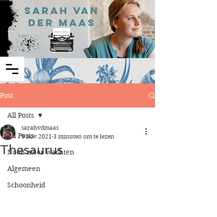
Sarah van
der Maas
Post
All Posts
sarahvdmaas
All Posts
9 nov 2021
3 minuten om te lezen
Thesaurus
Nooit meer wachten
Algemeen
Schoonheid