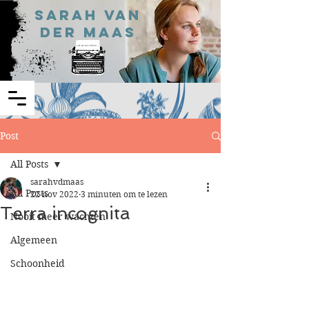
Sarah van
der Maas
Post
All Posts
sarahvdmaas
All Posts
22 nov 2022
3 minuten om te lezen
Terra incognita
Nooit meer wachten
Algemeen
Schoonheid